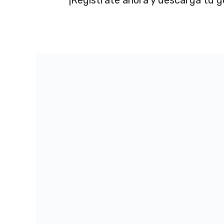
INFORMATION
CONTACT
Terms & Conditions
[email protected]
Thugutta 6a/15, 71-6
Cookies
Poland