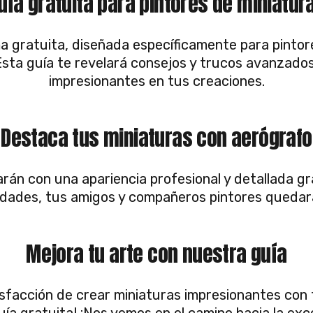
uía gratuita para pintores de miniatur
 gratuita, diseñada específicamente para pintore
Esta guía te revelará consejos y trucos avanzad
impresionantes en tus creaciones.
Destaca tus miniaturas con aerógrafo
án con una apariencia profesional y detallada gr
lidades, tus amigos y compañeros pintores queda
Mejora tu arte con nuestra guía
sfacción de crear miniaturas impresionantes con
ía gratuita! ¡Nos vemos en el camino hacia la exce