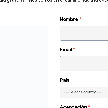
Nombre
*
Email
*
PAYMENT
NEWS
País
93, Szczecin,
Aceptación
*